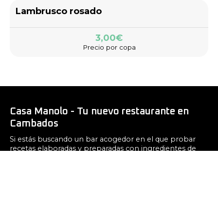
Lambrusco rosado
3,00€
Precio por copa
Casa Manolo - Tu nuevo restaurante en
Cambados
Si estás buscando un bar acogedor en el que probar
recetas elaboradas y preparadas con ingredientes de
primera calidad no dudes en visitarnos en Casa Manolo.
Contamos con una carta completa en la que
presentamos una cocina fusión italo-española.
Contacto